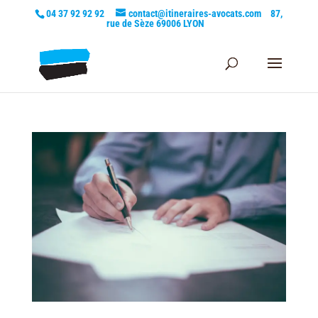
04 37 92 92 92
contact@itineraires-avocats.com
87,
rue de Sèze 69006 LYON