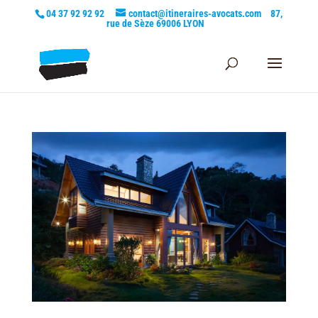
04 37 92 92 92
contact@itineraires-avocats.com
87,
rue de Sèze 69006 LYON