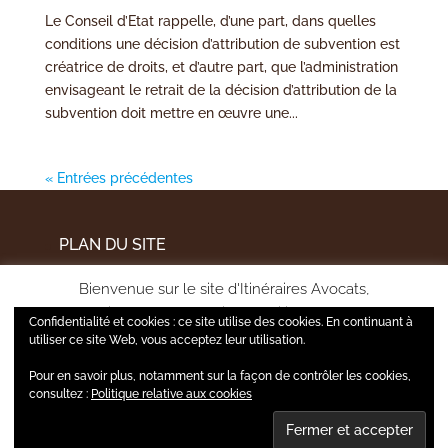
Le Conseil d’Etat rappelle, d’une part, dans quelles
conditions une décision d’attribution de subvention est
créatrice de droits, et d’autre part, que l’administration
envisageant le retrait de la décision d’attribution de la
subvention doit mettre en œuvre une...
« Entrées précédentes
PLAN DU SITE
MENTIONS LÉGALES
Bienvenue sur le site d'Itinéraires Avocats,
POLITIQUE DE CONFIDENTIALITÉ
pour améliorer votre expérience utilisateur et mesurer
Confidentialité et cookies : ce site utilise des cookies. En continuant à
l'audience de notre site, nous utilisons certains cookies.
utiliser ce site Web, vous acceptez leur utilisation.
Pour en savoir plus, notamment sur la façon de contrôler les cookies,
A tout moment, vous pourrez gérer vos choix via la page
consultez :
Politique relative aux cookies
Politique de confidentialité et cookies.
Réglage des cookies
ACCEPTER