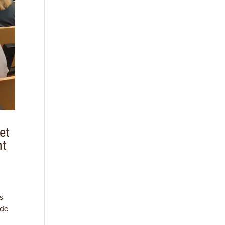
et
nt
s
 de