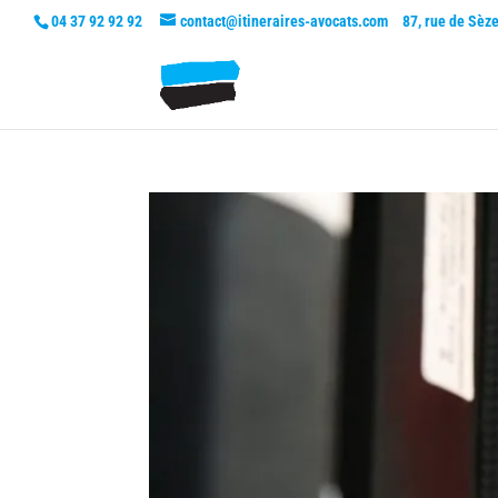
04 37 92 92 92
contact@itineraires-avocats.com
87, rue de Sèz