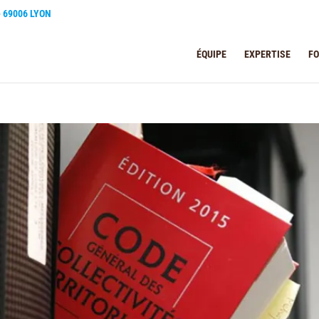
e 69006 LYON
ÉQUIPE
EXPERTISE
F