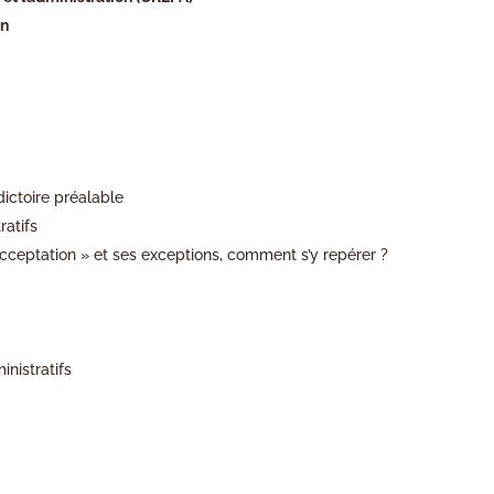
on
ictoire préalable
ratifs
t acceptation » et ses exceptions, comment s’y repérer ?
nistratifs