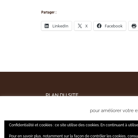
Partager :
LinkedIn
X
Facebook
PLAN DU SITE
MENTIONS LÉGALES
pour améliorer votre ex
POLITIQUE DE CONFIDENTIALITÉ
A tout moment, 
Confidentialité et cookies : ce site utilise des cookies. En continuant à utilis
Pour en savoir plus, notamment sur la façon de contrôler les cookies, consu