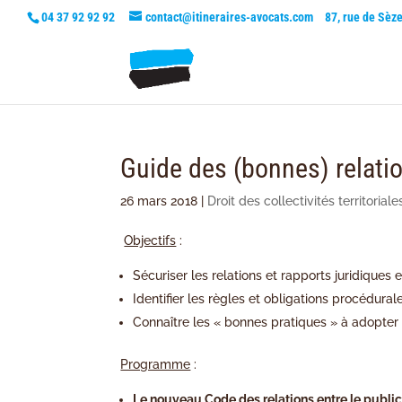
04 37 92 92 92
contact@itineraires-avocats.com
87, rue de Sèz
Guide des (bonnes) relation
26 mars 2018
|
Droit des collectivités territoriale
Objectifs
:
Sécuriser les relations et rapports juridiques e
Identifier les règles et obligations procédur
Connaître les « bonnes pratiques » à adopter 
Programme
:
Le nouveau Code des relations entre le public 