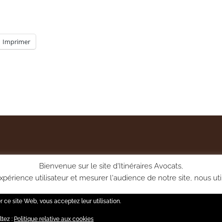
Imprimer
Bienvenue sur le site d'Itinéraires Avocats,
périence utilisateur et mesurer l'audience de notre site, nous uti
vous pourrez gérer vos choix via la page Politique de confidentia
er ce site Web, vous acceptez leur utilisation.
Réglage des cookies
ACCEPTER
ltez :
Politique relative aux cookies