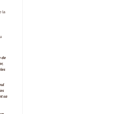
e la
du
e de
er,
gles
eul
les
nt sa
,
 un