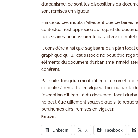
d’urbanisme, ce sont les dispositions du docum
sont remises en vigueur ;
– si ce ou ces motifs n’affectent que certaines r
contestée n’est appréciée au regard du docume
nécessaires pour assurer le caractère complet
Il considère ainsi que s’agissant d’un plan loc
graphique qui lui est associé ne peut être rega
éléments du document d’urbanisme immédiateme
cohérent.
Par suite, lorsqu’un motif d’illégalité non étran
conduire à remettre en vigueur tout ou partie 
l’exception d’illégalité du document local d’urb
ne peut être utilement soulevé que si le requér
pertinentes ainsi remises en vigueur.
Partager :
LinkedIn
X
Facebook