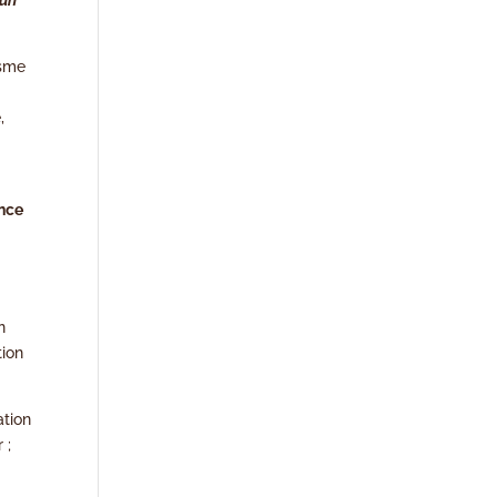
isme
,
ence
n
tion
ation
 ;