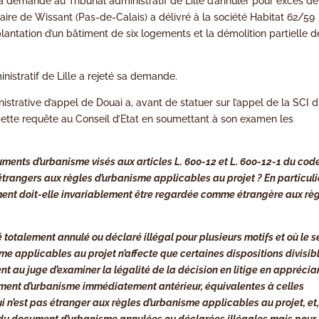
s a demandé au Tribunal administratif de Lille d’annuler pour excès de
 maire de Wissant (Pas-de-Calais) a délivré à la société Habitat 62/59
plantation d’un bâtiment de six logements et la démolition partielle d
nistratif de Lille a rejeté sa demande.
strative d’appel de Douai a, avant de statuer sur l’appel de la SCI 
 cette requête au Conseil d’Etat en soumettant à son examen les
ocuments d’urbanisme visés aux articles L. 600-12 et L. 600-12-1 du cod
trangers aux règles d’urbanisme applicables au projet ? En particuli
cument doit-elle invariablement être regardée comme étrangère aux rè
 totalement annulé ou déclaré illégal pour plusieurs motifs et où le s
sme applicables au projet n’affecte que certaines dispositions divisib
nt au juge d’examiner la légalité de la décision en litige en apprécia
cument d’urbanisme immédiatement antérieur, équivalentes à celles
i n’est pas étranger aux règles d’urbanisme applicables au projet, et
ns du document d’urbanisme annulées ou déclarées illégales mais pour