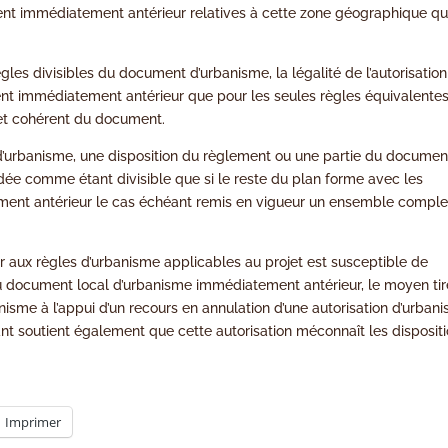
ent immédiatement antérieur relatives à cette zone géographique qu
ègles divisibles du document d’urbanisme, la légalité de l’autorisation
nt immédiatement antérieur que pour les seules règles équivalente
 et cohérent du document.
al d’urbanisme, une disposition du règlement ou une partie du documen
rdée comme étant divisible que si le reste du plan forme avec les
nt antérieur le cas échéant remis en vigueur un ensemble comple
ger aux règles d’urbanisme applicables au projet est susceptible de
du document local d’urbanisme immédiatement antérieur, le moyen ti
anisme à l’appui d’un recours en annulation d’une autorisation d’urban
ant soutient également que cette autorisation méconnaît les disposit
Imprimer