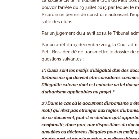
La société civile immobilière (SCI) du Petit Boi
pouvoir l’arrêté du 23 juillet 2015 par lequel le
Picardie un permis de construire autorisant l’im
salle des clubs.
Par un jugement du 4 avril 2018, le Tribunal admi
Par un arrêt du 17 décembre 2019, la Cour admini
Petit Bois, décidé de transmettre le dossier de
questions suivantes :
1°) Quels sont les motifs d’illégalité d’un des d
l’urbanisme qui doivent être considérés comme é
l’illégalité externe dont est entaché un tel do
d’urbanisme applicables au projet ?
2°) Dans le cas où le document d’urbanisme a été
motif qui n’est pas étranger aux règles d’urbani
de ce document, faut-il en déduire qu’il appartie
conformité, d’une part, aux dispositions du do
annulées ou déclarées illégales pour un motif qu
d’autre part, et pour le surplus, aux dispositio