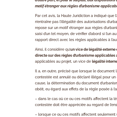
motif étranger aux règles d’urbanisme applicabl
Par cet avis, la Haute Juridiction a indiqué que 
n’entraîne pas l’illégalité des autorisations d’ur
repose sur un motif étranger aux règles d’urbani
saisi d’un tel moyen, de vérifier d’abord si l’un
rapport direct avec les règles applicables à l’au
Ainsi, il considère qu’
un vice de légalité externe 
directe sur des règles d’urbanisme applicables 
applicables au projet, un vice de
légalité intern
Il a, en outre, précisé que lorsque le document l
contestée est annulé ou déclaré illégal pour un
cause, la détermination du document d’urbanisme
obéit, eu égard aux effets de la règle posée à l’
– dans le cas où ce ou ces motifs affectent la lé
contestée doit être appréciée au regard de l’e
– lorsque ce ou ces motifs affectent seulement u