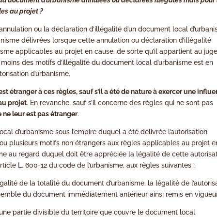
es au projet ?
l’annulation ou la déclaration d’illégalité d’un document local d’urban
banisme délivrées lorsque cette annulation ou déclaration d’illégalité
sme applicables au projet en cause, de sorte qu’il appartient au juge
 au moins des motifs d’illégalité du document local d’urbanisme est en
torisation d’urbanisme.
est étranger à ces règles, sauf s’il a été de nature à exercer une influ
au projet
. En revanche, sauf s’il concerne des règles qui ne sont pas
e ne leur est pas étranger
.
ocal d’urbanisme sous l’empire duquel a été délivrée l’autorisation
 ou plusieurs motifs non étrangers aux règles applicables au projet e
 au regard duquel doit être appréciée la légalité de cette autorisa
article L. 600-12 du code de l’urbanisme, aux règles suivantes :
galité de la totalité du document d’urbanisme, la légalité de l’autoris
nsemble du document immédiatement antérieur ainsi remis en vigueur
ne partie divisible du territoire que couvre le document local