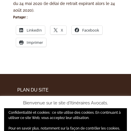
du 24 mai 2020 (le délai de retrait expirant alors le 24
août 2020).
Partager :
LinkedIn
X
Facebook
Imprimer
PLAN DU SITE
MENTIONS LÉGALES
Bienvenue sur le site d'Itinéraires Avocats,
POLITIQUE DE CONFIDENTIALITÉ
pour améliorer votre expérience utilisateur et mesurer
Confidentialité et cookies : ce site utilise des cookies. En continuant à
l'audience de notre site, nous utilisons certains cookies.
utiliser ce site Web, vous acceptez leur utilisation.
Pour en savoir plus, notamment sur la façon de contrôler les cookies,
A tout moment, vous pourrez gérer vos choix via la page