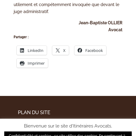
utilement et compétemment invoquée que devant le
juge administratif.
Jean-Baptiste OLLIER
Avocat
Partager :
LinkedIn
X
Facebook
Imprimer
PLAN DU SITE
MENTIONS LÉGALES
Bienvenue sur le site d'Itinéraires Avocats,
POLITIQUE DE CONFIDENTIALITÉ
pour améliorer votre expérience utilisateur et mesurer