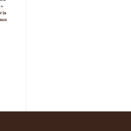
 »
r la
 aux