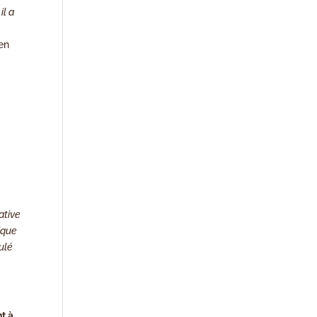
il a
 en
ative
ique
ulé
nt à