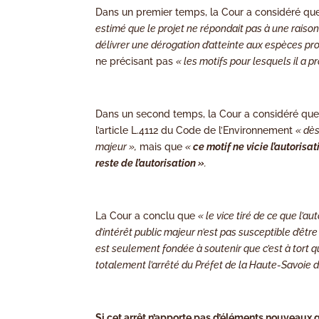
Dans un premier temps, la Cour a considéré que 
estimé que le projet ne répondait pas à une raison
délivrer une dérogation d’atteinte aux espèces pr
ne précisant pas
« les motifs pour lesquels il a pr
Dans un second temps, la Cour a considéré que
l’article L.4112 du Code de l’Environnement
« dès
majeur »,
mais que
«
ce motif ne vicie l’autorisa
reste de l’autorisation »
.
La Cour a conclu que
« le vice tiré de ce que l’a
d’intérêt public majeur n’est pas susceptible d’êtr
est seulement fondée à soutenir que c’est à tort q
totalement l’arrêté du Préfet de la Haute-Savoie d
Si cet arrêt n’apporte pas d’éléments nouveaux qu