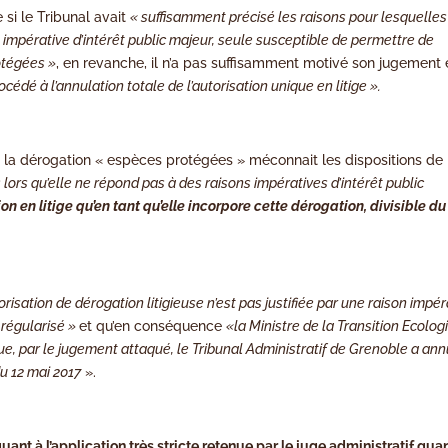
si le Tribunal avait
« suffisamment précisé les raisons pour lesquelles 
 impérative d’intérêt public majeur, seule susceptible de permettre de
otégées »
, en revanche, il n’a pas suffisamment motivé son jugement
océdé à l’annulation totale de l’autorisation unique en litige ».
 la dérogation « espèces protégées » méconnait les dispositions de
 lors qu’elle ne répond pas à des raisons impératives d’intérêt public
tion en litige qu’en tant qu’elle incorpore cette dérogation, divisible du
utorisation de dérogation litigieuse n’est pas justifiée par une raison impér
e régularisé »
et qu’en conséquence
«la Ministre de la Transition Ecolog
ue, par le jugement attaqué, le Tribunal Administratif de Grenoble a ann
u 12 mai 2017
».
ant à l’application très stricte retenue par le juge administratif qua