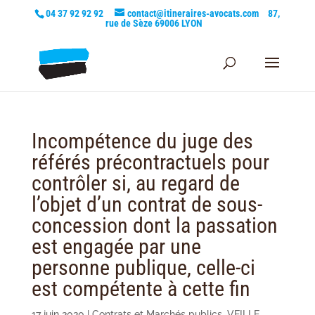
04 37 92 92 92
contact@itineraires-avocats.com
87,
rue de Sèze 69006 LYON
Incompétence du juge des
référés précontractuels pour
contrôler si, au regard de
l’objet d’un contrat de sous-
concession dont la passation
est engagée par une
personne publique, celle-ci
est compétente à cette fin
17 juin 2020
|
Contrats et Marchés publics
,
VEILLE