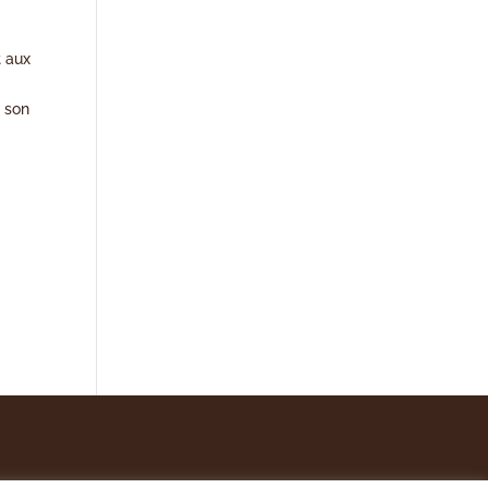
t aux
r son