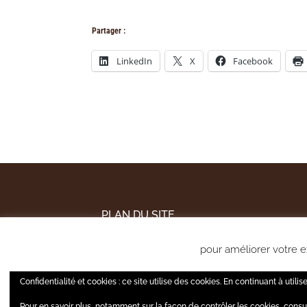
Partager :
LinkedIn
X
Facebook
PLAN DU SITE
MENTIONS LÉGALES
pour améliorer votre ex
POLITIQUE DE CONFIDENTIALITÉ
A tout moment, 
Confidentialité et cookies : ce site utilise des cookies. En continuant à utilis
Pour en savoir plus, notamment sur la façon de contrôler les cookies, consu