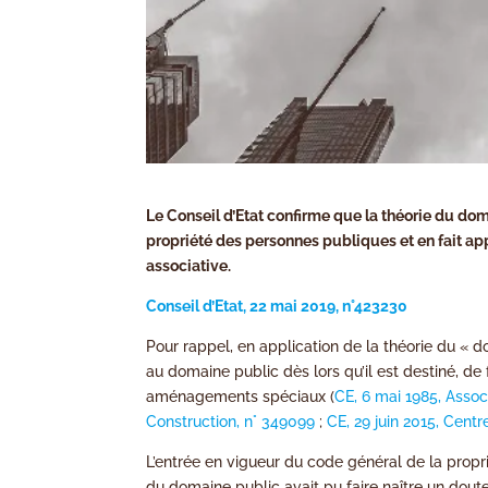
Le Conseil d’Etat confirme que la théorie du dom
propriété des personnes publiques et en fait ap
associative.
Conseil d’Etat, 22 mai 2019, n°423230
Pour rappel, en application de la théorie du « 
au domaine public dès lors qu’il est destiné, de
aménagements spéciaux (
CE, 6 mai 1985, Associ
Construction, n° 349099
;
CE, 29 juin 2015, Centr
L’entrée en vigueur du code général de la propr
du domaine public avait pu faire naître un dout