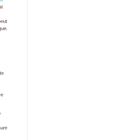
al
peut
que,
te
ce
e
sure