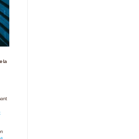
e la
nant
t
on
16