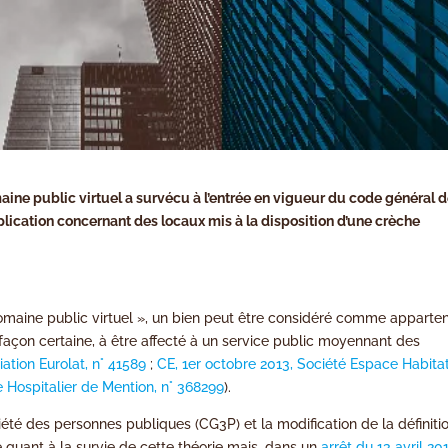
aine public virtuel a survécu à l’entrée en vigueur du code général d
plication concernant des locaux mis à la disposition d’une crèche
domaine public virtuel », un bien peut être considéré comme apparte
 façon certaine, à être affecté à un service public moyennant des
ation Eurolat, n° 41589
;
CE, 1er octobre 2013, Société Espace Habita
e Hospitalier de Mention, n° 368299
).
iété des personnes publiques (CG3P) et la modification de la définiti
e quant à la survie de cette théorie mais, dans un
arrêt du 13 avril 20