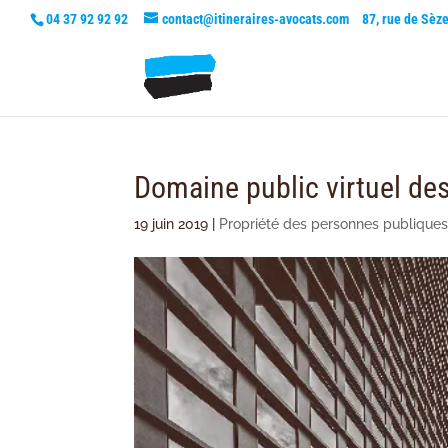
04 37 92 92 92
contact@itineraires-avocats.com
87, rue de Sèz
Domaine public virtuel de
19 juin 2019
|
Propriété des personnes publique