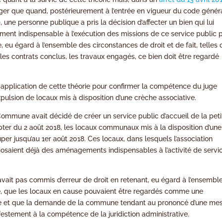
 juger que quand, postérieurement à l’entrée en vigueur du code génér
une personne publique a pris la décision d’affecter un bien qui lui
ment indispensable à l’exécution des missions de ce service public 
 eu égard à l’ensemble des circonstances de droit et de fait, telles 
les contrats conclus, les travaux engagés, ce bien doit être regardé
ait application de cette théorie pour confirmer la compétence du juge
pulsion de locaux mis à disposition d’une crèche associative.
a Commune avait décidé de créer un service public d’accueil de la peti
mpter du 2 août 2018, les locaux communaux mis à la disposition d’une
cuper jusqu’au 1er août 2018. Ces locaux, dans lesquels l’association
sposaient déjà des aménagements indispensables à l’activité de servi
avait pas commis d’erreur de droit en retenant, eu égard à l’ensembl
èce, que les locaux en cause pouvaient être regardés comme une
 et que la demande de la commune tendant au prononcé d’une me
estement à la compétence de la juridiction administrative.