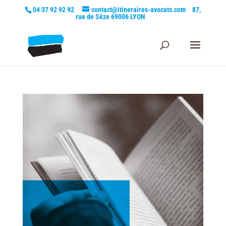
04 37 92 92 92
contact@itineraires-avocats.com
87,
rue de Sèze 69006 LYON