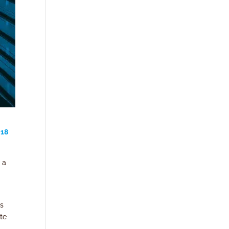
018
) a
ls
ite