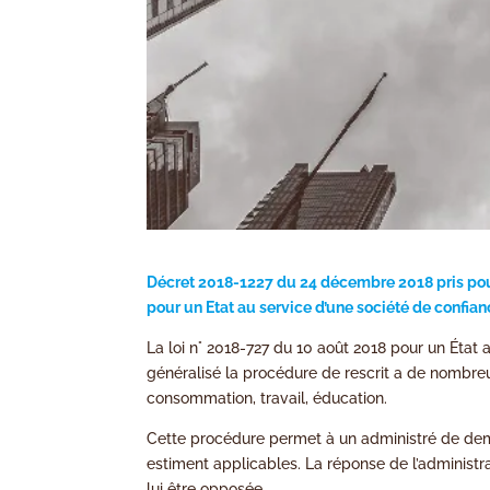
D
écret
2018-1227 du 24 décembre 2018 pris pour l
pour un Etat au service d’une société de confia
La loi n° 2018-727 du 10 août 2018 pour un État au
généralisé la procédure de rescrit a de nombre
consommation, travail, éducation.
Cette procédure permet à un administré de deman
estiment applicables. La réponse de l’administrat
lui être opposée.