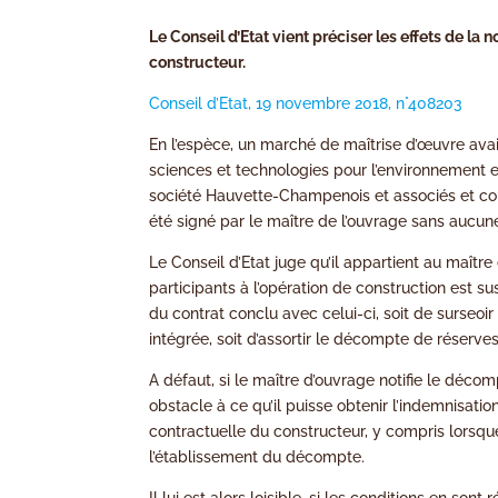
Le Conseil d’Etat vient préciser les effets de la
constructeur.
Conseil d’Etat, 19 novembre 2018, n°408203
En l’espèce, un marché de maîtrise d’œuvre avait 
sciences et technologies pour l’environnement 
société Hauvette-Champenois et associés et c
été signé par le maître de l’ouvrage sans aucune 
Le Conseil d’Etat juge qu’il appartient au maître 
participants à l’opération de construction est 
du contrat conclu avec celui-ci, soit de surseo
intégrée, soit d’assortir le décompte de réserves
A défaut, si le maître d’ouvrage notifie le déco
obstacle à ce qu’il puisse obtenir l’indemnisati
contractuelle du constructeur, y compris lorsq
l’établissement du décompte.
Il lui est alors loisible, si les conditions en son