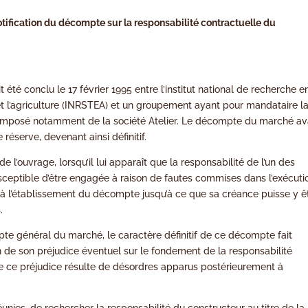
 notification du décompte sur la responsabilité contractuelle du
été conclu le 17 février 1995 entre l’institut national de recherche e
et l’agriculture (INRSTEA) et un groupement ayant pour mandataire l
omposé notamment de la société Atelier. Le décompte du marché av
réserve, devenant ainsi définitif.
de l’ouvrage, lorsqu’il lui apparaît que la responsabilité de l’un des
susceptible d’être engagée à raison de fautes commises dans l’exécuti
ir à l’établissement du décompte jusqu’à ce que sa créance puisse y ê
.
mpte général du marché, le caractère définitif de ce décompte fait
on de son préjudice éventuel sur le fondement de la responsabilité
ue ce préjudice résulte de désordres apparus postérieurement à
t réunies, de rechercher la responsabilité du constructeur au titre de la