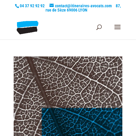
04 37 92 92 92
contact@itineraires-avocats.com
87,
rue de Sèze 69006 LYON