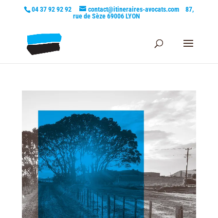
04 37 92 92 92
contact@itineraires-avocats.com
87,
rue de Sèze 69006 LYON