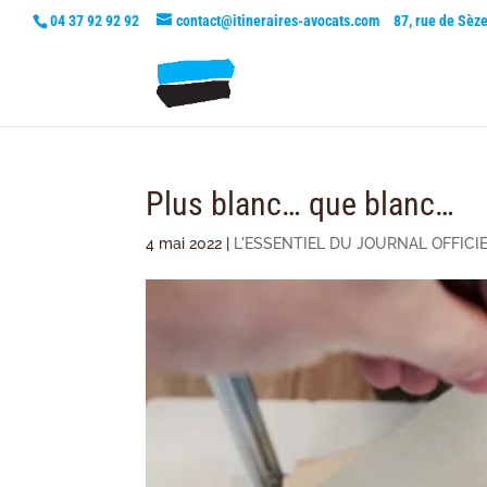
04 37 92 92 92
contact@itineraires-avocats.com
87, rue de Sèz
Plus blanc… que blanc…
4 mai 2022
|
L'ESSENTIEL DU JOURNAL OFFICI