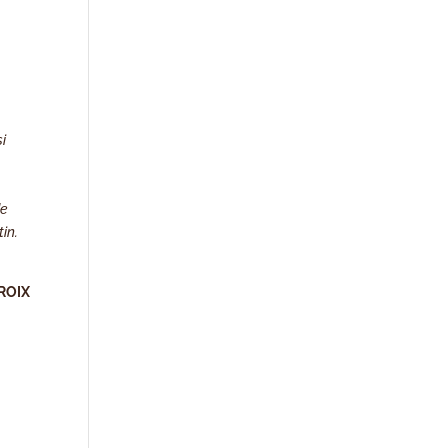
si
de
tin.
ROIX