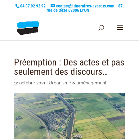
04 37 92 92 92
contact@itineraires-avocats.com
87,
rue de Sèze 69006 LYON
Préemption : Des actes et pas
seulement des discours…
12 octobre 2021
|
Urbanisme & aménagement