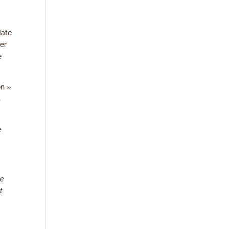
date
er
e
on »
s
e
he
t