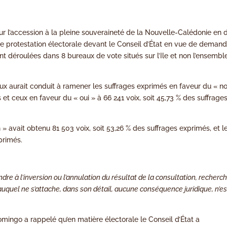
sur l’accession à la pleine souveraineté de la Nouvelle-Calédonie en 
e protestation électorale devant le Conseil d’État en vue de demand
ont déroulées dans 8 bureaux de vote situés sur l’Ile et non l’ensembl
ux aurait conduit à ramener les suffrages exprimés en faveur du « n
 et ceux en faveur du « oui » à 66 241 voix, soit 45,73 % des suffrage
n » avait obtenu 81 503 voix, soit 53,26 % des suffrages exprimés, et l
xprimés.
ndre à l’inversion ou l’annulation du résultat de la consultation, recherc
uquel ne s’attache, dans son détail, aucune conséquence juridique, n’es
mingo a rappelé qu’en matière électorale le Conseil d’État a