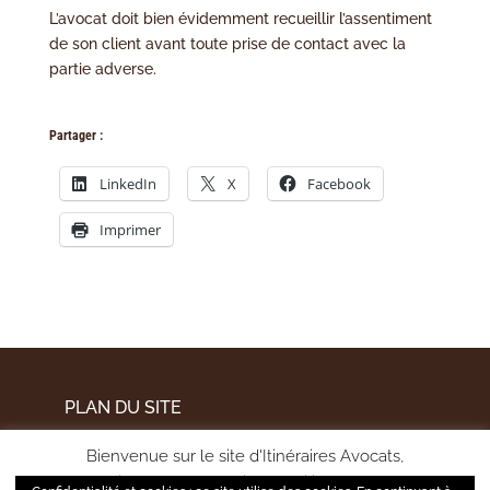
L’avocat doit bien évidemment recueillir l’assentiment
de son client avant toute prise de contact avec la
partie adverse.
Partager :
LinkedIn
X
Facebook
Imprimer
PLAN DU SITE
MENTIONS LÉGALES
Bienvenue sur le site d'Itinéraires Avocats,
POLITIQUE DE CONFIDENTIALITÉ
pour améliorer votre expérience utilisateur et mesurer