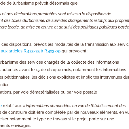
de de l’urbanisme prévoit désormais que :
et des déclarations préalables sont mises à la disposition de
ment des taxes d’urbanisme, de suivi des changements relatifs aux proprié
directe locale, de mise en œuvre et de suivi des politiques publiques basé
 ces dispositions, prévoit les modalités de la transmission aux servi
e
aux articles R.423-75 à R.423-79
qui prévoient :
’urbanisme des services chargés de la collecte des informations
es autorités avant le 15 de chaque mois, notamment les informations
s pétitionnaires, les décisions explicites et implicites intervenues du
ntier
tions, par voie dématérialisées ou par voie postale
e
relatif aux «
informations demandées en vue de l’établissement des
 de construire doit être complétée par de nouveaux éléments, en v
éciser notamment le type de travaux si le projet porte sur une
ements envisagés.