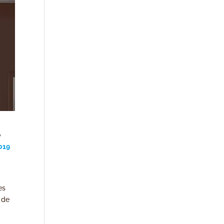
e
019
es
 de