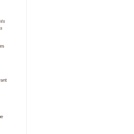
tés
es
ces
rant
ue