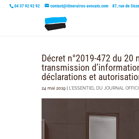
04 37 92 92 92
contact@itineraires-avocats.com
87, rue de Sèz
Décret n°2019-472 du 20 ma
transmission d’informatio
déclarations et autorisati
24 mai 2019
|
L'ESSENTIEL DU JOURNAL OFFIC