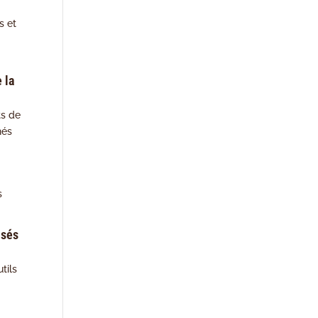
s et
 la
ts de
hés
s
isés
tils