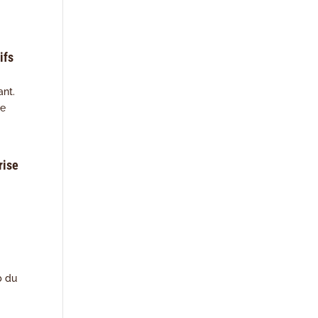
ifs
ant.
de
rise
.
b du