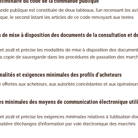
réliminaire du code de la commande publique
de publique est constituée de deux tableaux, l’un recensant les avi
e, le second listant les articles de ce code renvoyant aux textes
s de mise à disposition des documents de la consultation et de
illet 2018 et précise les modalités de mise à disposition des documen
de la copie de sauvegarde dans les procédures de passation des marc
nnalités et exigences minimales des profils d’acheteurs
re offertes aux acheteurs, aux autorités concédantes et aux opérateur
ces minimales des moyens de communication électronique util
et 2018 et précise les exigences minimales relatives à l’utilisation d’ou
 matière d’échanges d’information par voie électronique des marchés