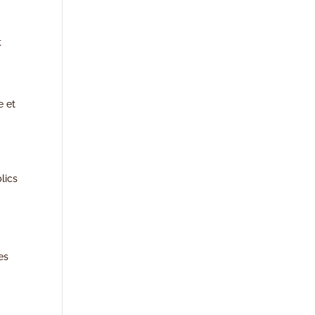
t
e et
lics
es