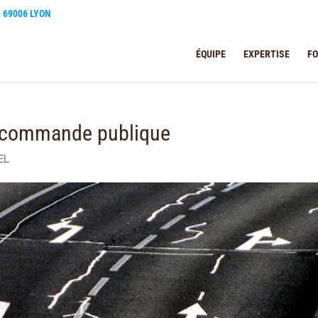
e 69006 LYON
ÉQUIPE
EXPERTISE
F
a commande publique
EL