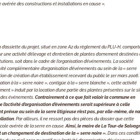
 avérée des constructions et installations en cause ».
ain d’assiette du projet, situé en zone A2 du règlement du PLU-H, comport
our une activité d’élevage et d’entretien de plantes d’ornement destinées
itutions, soit dans le cadre de l’organisation d’événements. La société
vité complémentaire d’organisation d’événements au sein de la « serre
sation de création d’un établissement recevant du public le 1er mars 2006.
ion à la « serre noire », contigüe à la « serre blanche », cette activité
ement » induit par la location d’une partie des plantes présentes sur le si
lir des événements.
Contrairement à ce que fait valoir la commune en
e l’activité d’organisation d’événements serait supérieure à celle
t prévue au sein de la serre litigieuse n’est pas, par elle-même, de n
allation
. Par ailleurs, il ne ressort pas des pièces du dossier que cette
ricole avérée de la serre en cause.
Ainsi, le maire de La Tour-de Salvag
it un changement de destination de la « serre noire ».
Dans ces conditi