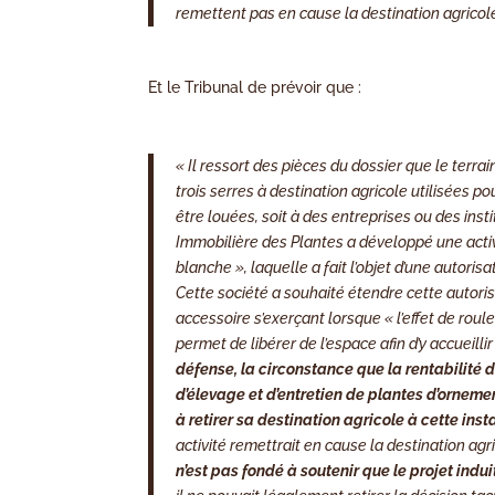
remettent pas en cause la destination agricole
Et le Tribunal de prévoir que :
« Il ressort des pièces du dossier que le terr
trois serres à destination agricole utilisées p
être louées, soit à des entreprises ou des inst
Immobilière des Plantes a développé une acti
blanche », laquelle a fait l’objet d’une autori
Cette société a souhaité étendre cette autorisat
accessoire s’exerçant lorsque « l’effet de roul
permet de libérer de l’espace afin d’y accueil
défense, la circonstance que la rentabilité d
d’élevage et d’entretien de plantes d’ornemen
à retirer sa destination agricole à cette inst
activité remettrait en cause la destination ag
n’est pas fondé à soutenir que le projet indu