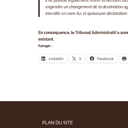
il ne pouvait légalement retirer la décision tac
engendre un changement de la destination agri
interdite en zone A2, et qu’aucune déclaratio
En conséquence, le Tribunal Administratif a annul
existant.
Partager :
LinkedIn
X
Facebook
PLAN DU SITE