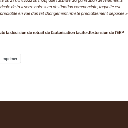
ite du 23 avril 2022 au motif que l’activité d’organisation d’événements
cole de la « serre noire » en destination commerciale, laquelle est
n préalable en vue d’un tel changement n’a été préalablement déposée »
é la décision de retrait de l’autorisation tacite d’extension de l’ERP
Imprimer