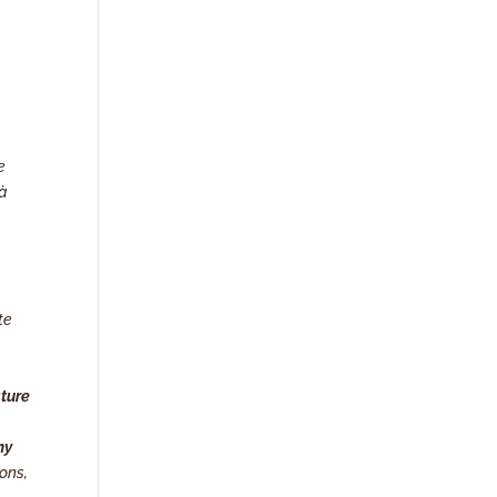
e
 à
te
ature
ny
ons,