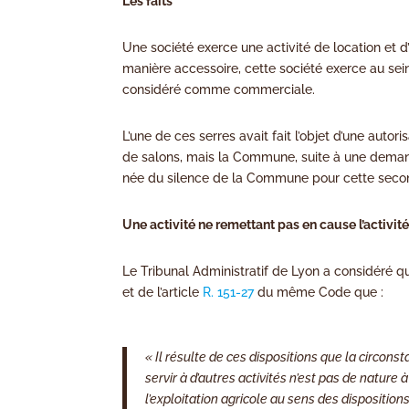
Les faits
Une société exerce une activité de location et 
manière accessoire, cette société exerce au sein
considéré comme commerciale.
L’une de ces serres avait fait l’objet d’une autor
de salons, mais la Commune, suite à une demande 
née du silence de la Commune pour cette secon
Une activité ne remettant pas en cause l’activité
Le Tribunal Administratif de Lyon a considéré q
et de l’article
R. 151-27
du même Code que :
« Il résulte de ces dispositions que la circons
servir à d’autres activités n’est pas de nature 
l’exploitation agricole au sens des dispositio