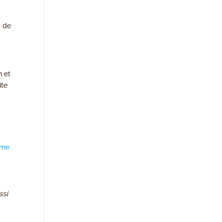
, de
n et
ite
isme
ssi