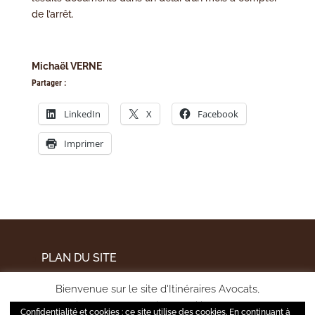
de l’arrêt.
Michaël VERNE
Partager :
LinkedIn
X
Facebook
Imprimer
PLAN DU SITE
MENTIONS LÉGALES
Bienvenue sur le site d'Itinéraires Avocats,
POLITIQUE DE CONFIDENTIALITÉ
pour améliorer votre expérience utilisateur et mesurer
Confidentialité et cookies : ce site utilise des cookies. En continuant à