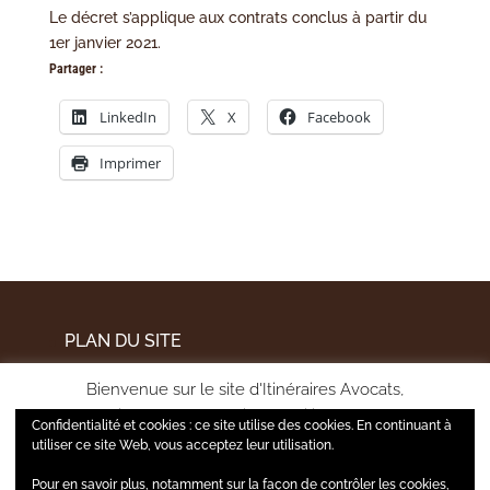
Le décret s’applique aux contrats conclus à partir du
1er janvier 2021.
Partager :
LinkedIn
X
Facebook
Imprimer
PLAN DU SITE
MENTIONS LÉGALES
Bienvenue sur le site d'Itinéraires Avocats,
POLITIQUE DE CONFIDENTIALITÉ
pour améliorer votre expérience utilisateur et mesurer
Confidentialité et cookies : ce site utilise des cookies. En continuant à
l'audience de notre site, nous utilisons certains cookies.
utiliser ce site Web, vous acceptez leur utilisation.
Pour en savoir plus, notamment sur la façon de contrôler les cookies,