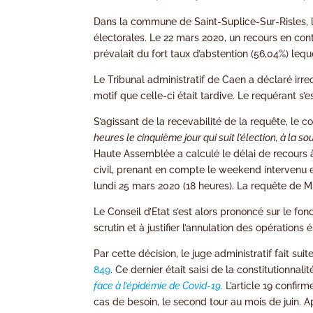
Dans la commune de Saint-Suplice-Sur-Risles, le
électorales. Le 22 mars 2020, un recours en con
prévalait du fort taux d’abstention (56,04%) leque
Le Tribunal administratif de Caen a déclaré ir
motif que celle-ci était tardive. Le requérant s’
S’agissant de la recevabilité de la requête, le c
heures le cinquième jour qui suit l’élection, à la s
Haute Assemblée a calculé le délai de recours à
civil, prenant en compte le weekend intervenu e
lundi 25 mars 2020 (18 heures). La requête de M
Le Conseil d’Etat s’est alors prononcé sur le fond
scrutin et à justifier l’annulation des opérations 
Par cette décision, le juge administratif fait sui
849
. Ce dernier était saisi de la constitutionnali
face à l’épidémie de Covid-19
.
L’article 19 confirm
cas de besoin, le second tour au mois de juin. Apr