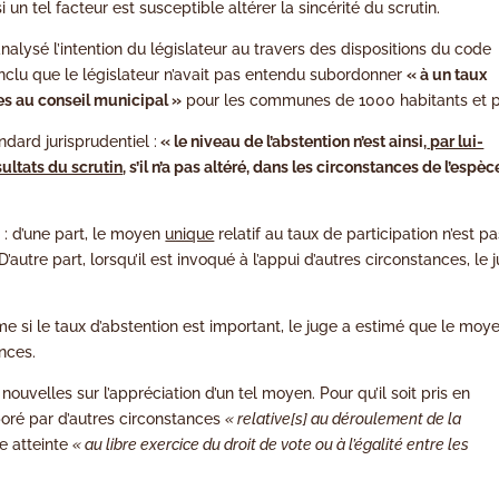
i un tel facteur est susceptible altérer la sincérité du scrutin.
nalysé l’intention du législateur au travers des dispositions du code
conclu que le législateur n’avait pas entendu subordonner
« à un taux
ges au conseil municipal »
pour les communes de 1000 habitants et p
dard jurisprudentiel :
« le niveau de l’abstention n’est ainsi,
par lui-
ultats du scrutin
, s’il n’a pas altéré, dans les circonstances de l’espèc
 : d’une part, le moyen
unique
relatif au taux de participation n’est p
’autre part, lorsqu’il est invoqué à l’appui d’autres circonstances, le 
me si le taux d’abstention est important, le juge a estimé que le moy
ances.
ouvelles sur l’appréciation d’un tel moyen. Pour qu’il soit pris en
boré par d’autres circonstances
« relative[s] au déroulement de la
e atteinte
« au libre exercice du droit de vote ou à l’égalité entre les