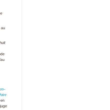
se
, au
huit
ode
’au
20-
faire
 en
 juge