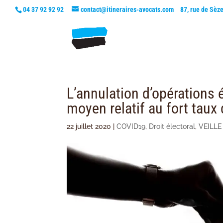
04 37 92 92 92
contact@itineraires-avocats.com
87, rue de Sèz
L’annulation d’opérations 
moyen relatif au fort taux
22 juillet 2020
|
COVID19
,
Droit électoral
,
VEILLE