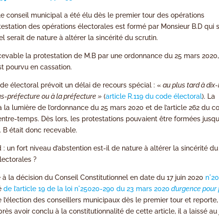
 conseil municipal a été élu dès le premier tour des opérations
testation des opérations électorales est formé par Monsieur B.D qui 
l serait de nature à altérer la sincérité du scrutin.
recevable la protestation de M.B par une ordonnance du 25 mars 2020
est pourvu en cassation.
ode électoral prévoit un délai de recours spécial : «
au plus tard à dix-
ous-préfecture ou à la préfecture »
(
article R.119 du code électoral
). La
 la lumière de l’ordonnance du 25 mars 2020 et de l’article 262 du c
ntre-temps. Dès lors, les protestations pouvaient être formées jusqu
. B était donc recevable.
 : un fort niveau d’abstention est-il de nature à altérer la sincérité du
électorales ?
te à la décision du Conseil Constitutionnel en date du 17 juin 2020
n°20
té
de l’article 19 de la loi n°25020-290 du 23 mars 2020
d’urgence pour 
e l’élection des conseillers municipaux dès le premier tour et reporte,
ès avoir conclu à la constitutionnalité de cette article, il a laissé au