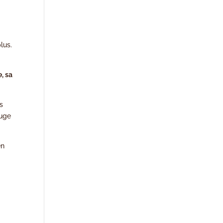
lus.
e, sa
as
juge
en