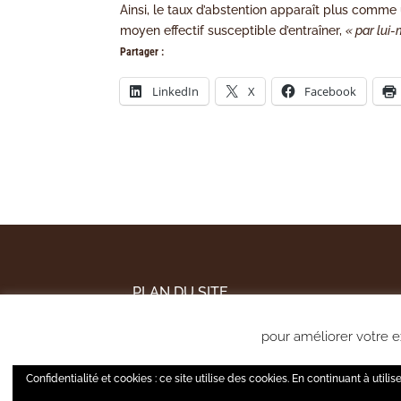
Ainsi, le taux d’abstention apparaît plus comme 
moyen effectif susceptible d’entraîner,
« par lu
Partager :
LinkedIn
X
Facebook
PLAN DU SITE
MENTIONS LÉGALES
pour améliorer votre ex
POLITIQUE DE CONFIDENTIALITÉ
A tout moment, 
Confidentialité et cookies : ce site utilise des cookies. En continuant à utilis