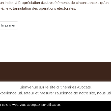
un indice à l’appréciation d’autres éléments de circonstances, qu’un
i-même
», l’annulation des opérations électorales.
Imprimer
Bienvenue sur le site d'Itinéraires Avocats,
périence utilisateur et mesurer l'audience de notre site, nous uti
vous pourrez gérer vos choix via la page Politique de confidentia
er ce site Web, vous acceptez leur utilisation.