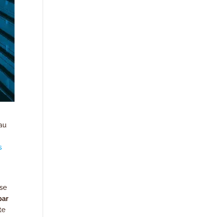
 au
s
ise
par
te