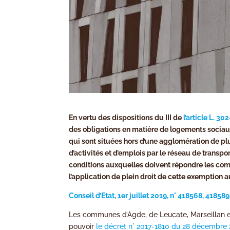
En vertu des dispositions du III de
l’article L. 3
des obligations en matière de logements socia
qui sont situées hors d’une agglomération de pl
d’activités et d’emplois par le réseau de transp
conditions auxquelles doivent répondre les com
l’application de plein droit de cette exemption
Conseil d’Etat, 1er juillet 2019, n° 418568, 41858
Les communes d’Agde, de Leucate, Marseillan e
pouvoir
le décret n° 2017-1810 du 28 décembre 