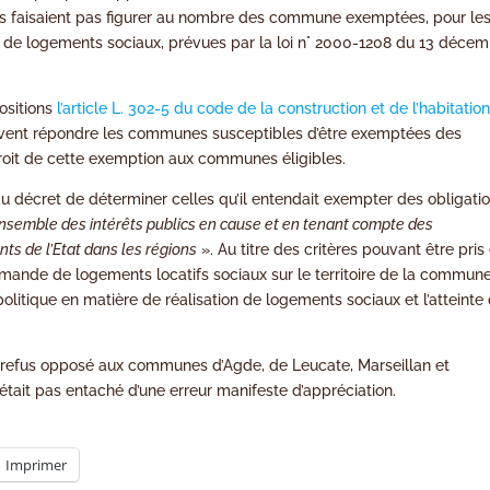
e les faisaient pas figurer au nombre des commune exemptées, pour le
e de logements sociaux, prévues par la loi n° 2000-1208 du 13 déce
positions
l’article L. 302-5 du code de la construction et de l’habitatio
doivent répondre les communes susceptibles d’être exemptées des
 droit de cette exemption aux communes éligibles.
ur du décret de déterminer celles qu’il entendait exempter des obligati
ensemble des intérêts publics en cause et en tenant compte des
ts de l’Etat dans les régions
». Au titre des critères pouvant être pris
nde de logements locatifs sociaux sur le territoire de la commune
itique en matière de réalisation de logements sociaux et l’atteinte
le refus opposé aux communes d’Agde, de Leucate, Marseillan et
n’était pas entaché d’une erreur manifeste d’appréciation.
Imprimer