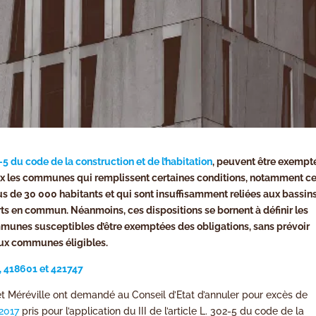
02-5 du code de la construction et de l’habitation
, peuvent être exempt
ux les communes qui remplissent certaines conditions, notamment ce
us de 30 000 habitants et qui sont insuffisamment reliées aux bassin
orts en commun. Néanmoins, ces dispositions se bornent à définir les
munes susceptibles d’être exemptées des obligations, sans prévoir
 aux communes éligibles.
9, 418601 et 421747
t Méréville ont demandé au Conseil d’Etat d’annuler pour excès de
2017
pris pour l’application du III de l’article L. 302-5 du code de la