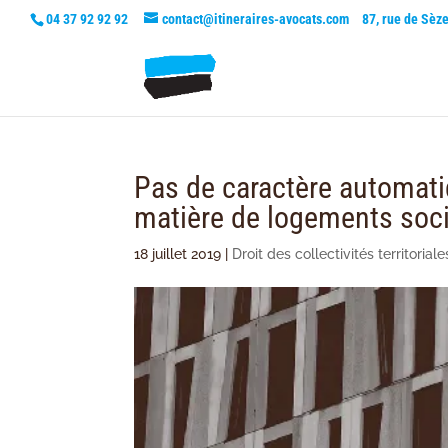
04 37 92 92 92
contact@itineraires-avocats.com
87, rue de Sèz
Pas de caractère automati
matière de logements soc
18 juillet 2019
|
Droit des collectivités territoriale