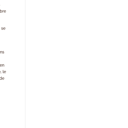
s
mbre
n
se
ons
 en
, le
 de