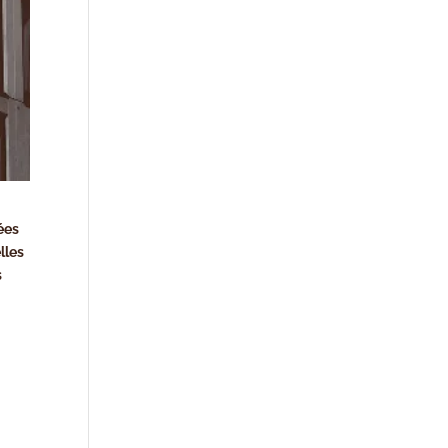
ées
lles
s