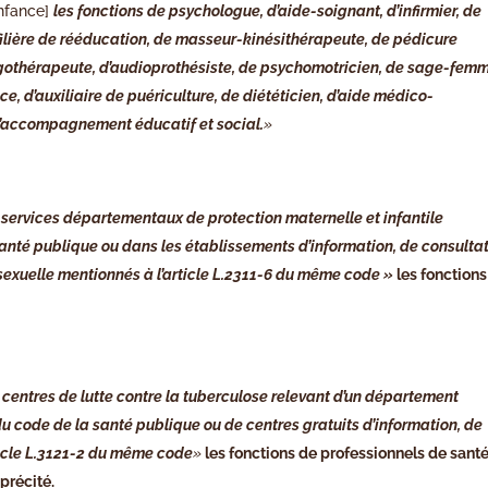
enfance]
les fonctions de psychologue, d’aide-soignant, d’infirmier, de
a filière de rééducation, de masseur-kinésithérapeute, de pédicure
ergothérapeute, d’audioprothésiste, de psychomotricien, de sage-fem
ce, d’auxiliaire de puériculture, de diététicien, d’aide médico-
 d’accompagnement éducatif et social.
»
s services départementaux de protection maternelle et infantile
 santé publique ou dans les établissements d’information, de consulta
 sexuelle mentionnés à l’article L.2311-6 du même code »
les fonction
 centres de lutte contre la tuberculose relevant d’un département
du code de la santé publique ou de centres gratuits d’information, de
ticle L.3121-2 du même code
»
les fonctions de professionnels de sant
précité.