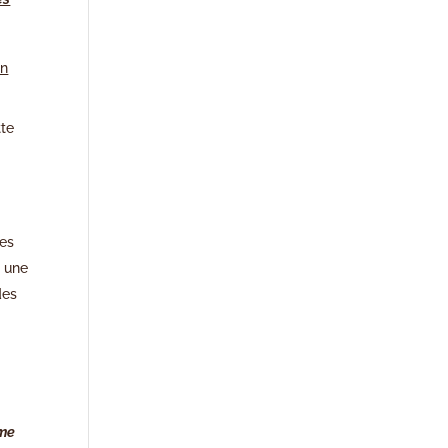
on
tte
nes
u une
des
ême