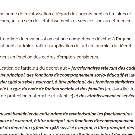
ne prime de revalorisation à l’égard des agents publics titulaires et
e exerçant au sein des établissements et services sociaux et médico-
 cette prime de revalorisation est une compétence dévolue à l’organe
nt public administratif en application de l’article premier du décret.
ment en fonction des cadres d’emplois considérés.
lication de l’article 2 du décret aux «
fonctionnaires relevant des cad
titre principal, des fonctions d’accompagnement socio-éducatif et
[a
ier 1988 susvisés exerçant, à titre principal, des fonctions similaires
icle L.123-1 du code de l’action sociale et des familles
[c’est-à-dire, le
e de protection maternelle et infantile
]
et
des établissement et servic
euvent bénéficier de cette prime de revalorisation les fonctionnaires
nexe et exerçant, à titre principal, des fonctions d’accompagnement
t du décret du 15 février 1988 susvisé exerçant, à titre principal, des
és au 1° de l’article L.123-1 du code de l’action sociale et des famill