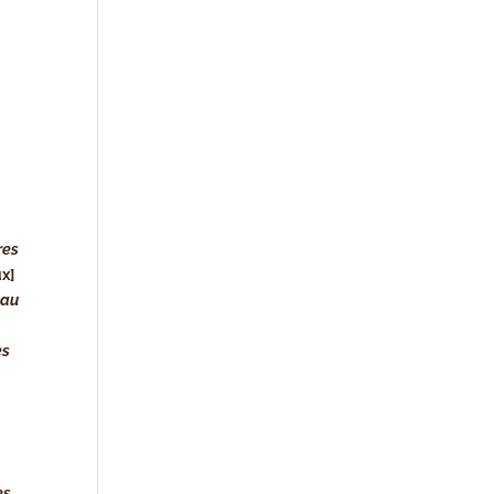
res
ux]
 au
es
es