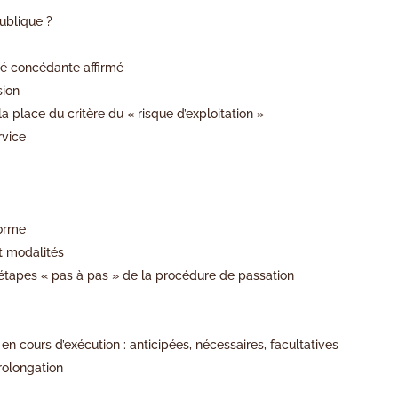
ublique ?
ité concédante affirmé
sion
a place du critère du « risque d’exploitation »
rvice
forme
t modalités
 les étapes « pas à pas » de la procédure de passation
n cours d’exécution : anticipées, nécessaires, facultatives
rolongation