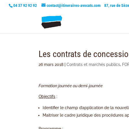
04 37 92 92 92
contact@itineraires-avocats.com
87, rue de Sèz
Les contrats de concessio
26 mars 2018
|
Contrats et marchés publics
,
FO
Formation journée ou demi-journée
Objectifs
:
Identifier le champ d’application de la nouvel
Maitriser le cadre juridique des procédures a
Programme
: