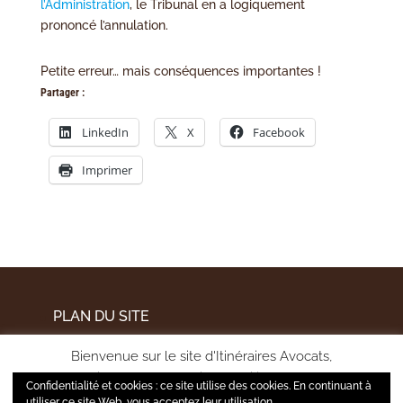
l’Administration
, le Tribunal en a logiquement
prononcé l’annulation.
Petite erreur… mais conséquences importantes !
Partager :
LinkedIn
X
Facebook
Imprimer
PLAN DU SITE
MENTIONS LÉGALES
Bienvenue sur le site d'Itinéraires Avocats,
POLITIQUE DE CONFIDENTIALITÉ
pour améliorer votre expérience utilisateur et mesurer
Confidentialité et cookies : ce site utilise des cookies. En continuant à
l'audience de notre site, nous utilisons certains cookies.
utiliser ce site Web, vous acceptez leur utilisation.