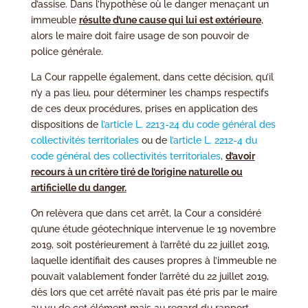
d’assise. Dans l’hypothèse où le danger menaçant un
immeuble
résulte d’une cause qui lui est extérieure
,
alors le maire doit faire usage de son pouvoir de
police générale.
La Cour rappelle également, dans cette décision, qu’il
n’y a pas lieu, pour déterminer les champs respectifs
de ces deux procédures, prises en application des
dispositions de
l’article L. 2213-24 du code général des
collectivités territoriales
ou de
l’article L. 2212-4 du
code général des collectivités territoriales
,
d’avoir
recours à un critère tiré de l’origine naturelle ou
artificielle du danger.
On relèvera que dans cet arrêt, la Cour a considéré
qu’une étude géotechnique intervenue le 19 novembre
2019, soit postérieurement à l’arrêté du 22 juillet 2019,
laquelle identifiait des causes propres à l’immeuble ne
pouvait valablement fonder l’arrêté du 22 juillet 2019,
dès lors que cet arrêté n’avait pas été pris par le maire
au vu de cet élément mais au regard du rapport