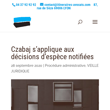
04 37 92 92 92
contact@itineraires-avocats.com
87,
rue de Sèze 69006 LYON
Czabaj s’applique aux
décisions d’espèce notifiées
28 septembre 2020
|
Procédure administrative
,
VEILLE
JURIDIQUE