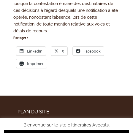
lorsque la contestation émane des destinataires de
ces décisions à l’égard desquels une notification a été
opérée, nonobstant l’absence, lors de cette
notification, de toute mention relative aux voies et
délais de recours.
Partager :
LinkedIn
X
Facebook
Imprimer
PLAN DU SITE
MENTIONS LÉGALES
Bienvenue sur le site d'Itinéraires Avocats,
POLITIQUE DE CONFIDENTIALITÉ
pour améliorer votre expérience utilisateur et mesurer