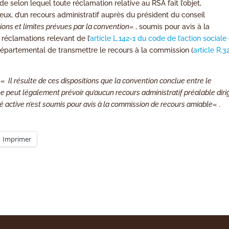
de selon lequel toute réclamation relative au RSA fait l’objet,
eux, d’un recours administratif auprès du président du conseil
ions et limites prévues par la convention
« , soumis pour avis à la
réclamations relevant de l’
article L.142-1 du code de l’action sociale
l départemental de transmettre le recours à la commission (
article R.3
’ «
Il résulte de ces dispositions que la convention conclue entre le
ne peut légalement prévoir qu’aucun recours administratif préalable diri
té active n’est soumis pour avis à la commission de recours amiable
« .
Imprimer