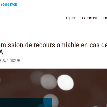
e 69006 LYON
ÉQUIPE
EXPERTISE
F
ommission de recours amiable en cas d
SA
E JURIDIQUE