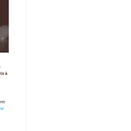
n
is à
une
me