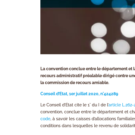
La convention conclue entre le département et l
recours administratif préalable dirigé contre une
la commission de recours amiable.
Conseil d’Etat, 1er juillet 2020, n°424289
Le Conseil d’Etat cite le 1° du I de l’
article L.262
convention, conclue entre le département et c
code
, à savoir les caisses d’allocations familia
conditions dans lesquelles le revenu de solidarit