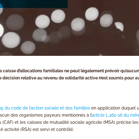
a caisse d’allocations familiales ne peut légalement prévoir qu’aucu
 décision relative au revenu de solidarité active n’est soumis pour av
-25 du code de l’action sociale et des familles
en application duquel 
hacun des organismes payeurs mentionnés à l’
article L.262-16 du mê
les (CAF) et les caisses de mutualité sociale agricole (MSA) précise les
é activité (RSA) est servi et contrôlé.