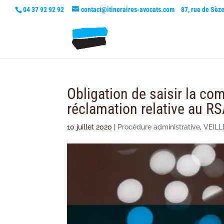
04 37 92 92 92
contact@itineraires-avocats.com
87, rue de Sèz
Obligation de saisir la c
réclamation relative au R
10 juillet 2020
|
Procédure administrative
,
VEILL