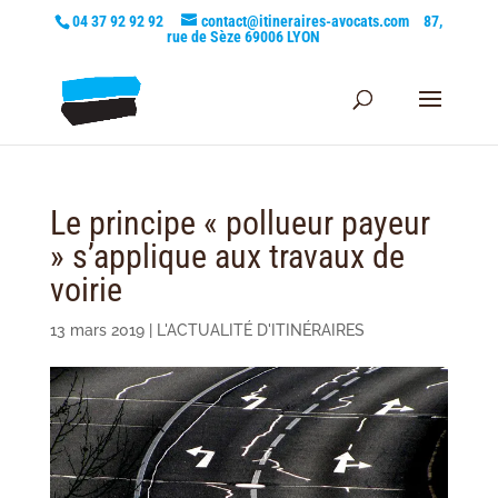
04 37 92 92 92
contact@itineraires-avocats.com
87,
rue de Sèze 69006 LYON
Le principe « pollueur payeur
» s’applique aux travaux de
voirie
13 mars 2019
|
L'ACTUALITÉ D'ITINÉRAIRES