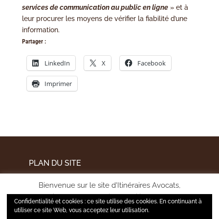
services de communication au public en ligne
» et à
leur procurer les moyens de vérifier la fiabilité d’une
information.
Partager :
LinkedIn
X
Facebook
Imprimer
PLAN DU SITE
MENTIONS LÉGALES
Bienvenue sur le site d'Itinéraires Avocats,
POLITIQUE DE CONFIDENTIALITÉ
pour améliorer votre expérience utilisateur et mesurer
Confidentialité et cookies : ce site utilise des cookies. En continuant à
l'audience de notre site, nous utilisons certains cookies.
utiliser ce site Web, vous acceptez leur utilisation.