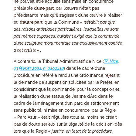
ne pouvait être acquise sans mise en concurrence
préalable
d’une part
, car l’œuvre n’était pas
préexistante mais qu’il s’agissait d’une œuvre à réaliser
et,
d’autre part
, que la Commune «
n’établit pas que
des raisons artistiques particulières, lesquelles ne sont
pas mêmes exposées, auraient exigé que la commande
d’une sculpture monumentale soit exclusivement confiée
à cet artiste
» .
A contrario, le Tribunal Administratif de Nice (
TA Nice,
23 février 2024, n° 2400418
) dans le cadre d’une
procédure en référé a rendu une ordonnance rejetant
la demande de suspension sollicitée par le Préfet, en
considérant que la commande, pour la conception et
la réalisation d’une statue de Jeanne d’Arc dans le
cadre de l’aménagement d’un parc de stationnement
sans publicité, ni mise en concurrence, par la Régie
« Parc Azur » était régulière (tout au moins ne créait
pas de doute sérieux sur la légalité de la décision) dès
lors que la Régie
« justifie, en l’état de la procédure,