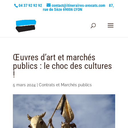
04 37 92 92 92
contact@itineraires-avocats.com
87,
rue de Sèze 69006 LYON
Œuvres d’art et marchés
publics : le choc des cultures
!
5 mars 2024
|
Contrats et Marchés publics