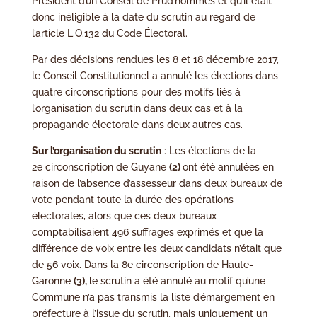
Président d’un Conseil de Prud’hommes et qu’il était
donc inéligible à la date du scrutin au regard de
l’article L.O.132 du Code Électoral.
Par des décisions rendues les 8 et 18 décembre 2017,
le Conseil Constitutionnel a annulé les élections dans
quatre circonscriptions pour des motifs liés à
l’organisation du scrutin dans deux cas et à la
propagande électorale dans deux autres cas.
Sur l’organisation du scrutin
: Les élections de la
2e circonscription de Guyane
(2)
ont été annulées en
raison de l’absence d’assesseur dans deux bureaux de
vote pendant toute la durée des opérations
électorales, alors que ces deux bureaux
comptabilisaient 496 suffrages exprimés et que la
différence de voix entre les deux candidats n’était que
de 56 voix. Dans la 8e circonscription de Haute-
Garonne
(3),
le scrutin a été annulé au motif qu’une
Commune n’a pas transmis la liste d’émargement en
préfecture à l’issue du scrutin, mais uniquement un