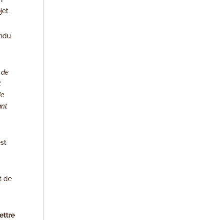
jet.
endu
 de
t
ie
ant
est
t de
ettre