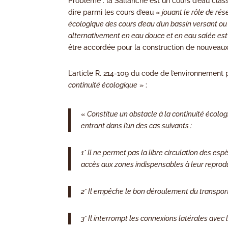
Problème : la Sallanche est un cours d’eau classé
dire parmi les cours d’eau «
jouant le rôle de rés
écologique des cours d’eau d’un bassin versant o
alternativement en eau douce et en eau salée est
être accordée pour la construction de nouveaux 
L’article R. 214-109 du code de l’environnement 
continuité écologique
» :
«
Constitue un obstacle à la continuité écologiqu
entrant dans l’un des cas suivants :
1° Il ne permet pas la libre circulation des e
accès aux zones indispensables à leur reproduc
2° Il empêche le bon déroulement du transport
3° Il interrompt les connexions latérales avec 