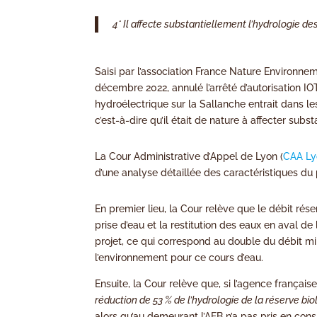
4° Il affecte substantiellement l’hydrologie de
Saisi par l’association France Nature Environne
décembre 2022, annulé l’arrêté d’autorisation I
hydroélectrique sur la Sallanche entrait dans les
c’est-à-dire qu’il était de nature à affecter subs
La Cour Administrative d’Appel de Lyon (
CAA Ly
d’une analyse détaillée des caractéristiques du 
En premier lieu, la Cour relève que le débit rése
prise d’eau et la restitution des eaux en aval d
projet, ce qui correspond au double du débit min
l’environnement pour ce cours d’eau.
Ensuite, la Cour relève que, si l’agence français
réduction de 53 % de l’hydrologie de la réserve bi
alors qu’au demeurant l’AFB n’a pas pris en consi