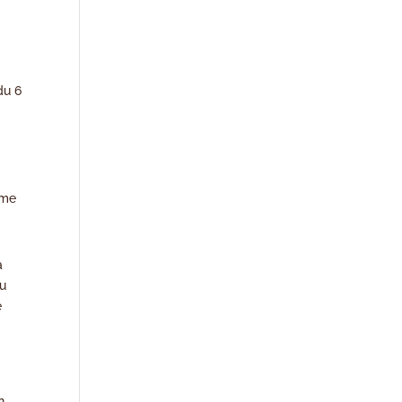
du 6
rme
a
du
e
n