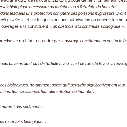
 au titre du 1° de l’article L. 214-17 du code de l’environnement, c’es
ervoir biologique nécessaire au maintien ou à l’atteinte du bon état
u dans lesquels une protection complète des poissons migrateurs vivant
 nécessaire
», et sur lesquels aucune autorisation ou concession ne 
ouvrages s’ils constituent «
un obstacle à la continuité écologique
».
précise ce qu’il faut entendre par «
ouvrage constituant un obstacle à 
e, au sens du 1° du I de l’article L. 214-17 et de l’article R. 214-1, l’ouvr
spèces biologiques, notamment parce qu’il perturbe significativement leur
tion, leur croissance, leur alimentation ou leur abri ;
 naturel des sédiments ;
les réservoirs biologiques ;