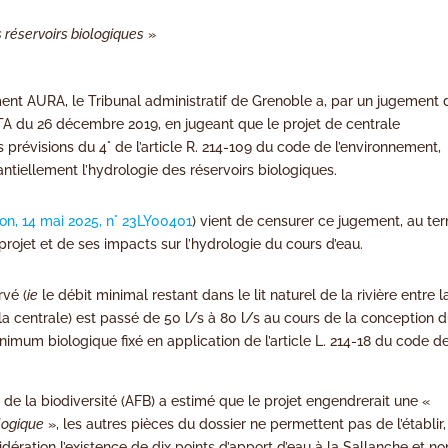
s réservoirs biologiques
»
ment AURA, le Tribunal administratif de Grenoble a, par un jugement 
OTA du 26 décembre 2019, en jugeant que le projet de centrale
 prévisions du 4° de l’article R. 214-109 du code de l’environnement,
tantiellement l’hydrologie des réservoirs biologiques.
on, 14 mai 2025, n° 23LY00401
) vient de censurer ce jugement, au te
projet et de ses impacts sur l’hydrologie du cours d’eau.
rvé (
ie
le débit minimal restant dans le lit naturel de la rivière entre l
e la centrale) est passé de 50 l/s à 80 l/s au cours de la conception 
imum biologique fixé en application de l’article L. 214-18 du code d
e de la biodiversité (AFB) a estimé que le projet engendrerait une «
ologique
», les autres pièces du dossier ne permettent pas de l’établir,
dération l’existence de dix points d’apport d’eau à la Sallanche et no